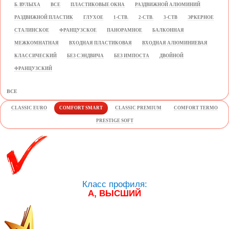
Б. ВУЛЫХА
ВСЕ
ПЛАСТИКОВЫЕ ОКНА
РАЗДВИЖНОЙ АЛЮМИНИЙ
РАЗДВИЖНОЙ ПЛАСТИК
ГЛУХОЕ
1-СТВ.
2-СТВ.
3-СТВ
ЭРКЕРНОЕ
СТАЛИНСКОЕ
ФРАНЦУЗСКОЕ
ПАНОРАМНОЕ
БАЛКОННАЯ
МЕЖКОМНАТНАЯ
ВХОДНАЯ ПЛАСТИКОВАЯ
ВХОДНАЯ АЛЮМИНИЕВАЯ
КЛАССИЧЕСКИЙ
БЕЗ СЭНДВИЧА
БЕЗ ИМПОСТА
ДВОЙНОЙ
ФРАНЦУЗСКИЙ
ВСЕ
CLASSIC EURO
COMFORT SMART
CLASSIC PREMIUM
COMFORT TERMO
PRESTIGE SOFT
Класс профиля:
А, ВЫСШИЙ