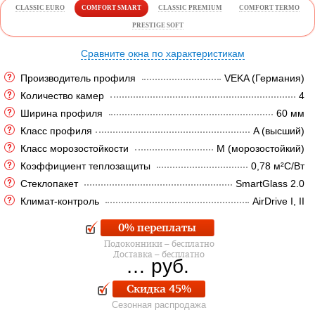
CLASSIC EURO
COMFORT SMART
CLASSIC PREMIUM
COMFORT TERMO
PRESTIGE SOFT
Сравните окна по характеристикам
Производитель профиля
VEKA (Германия)
Количество камер
4
Ширина профиля
60 мм
Класс профиля
A (высший)
Класс морозостойкости
M (морозостойкий)
Коэффициент теплозащиты
0,78 м²C/Вт
Стеклопакет
SmartGlass 2.0
Климат-контроль
AirDrive I, II
0% переплаты
Подоконники – бесплатно
Доставка – бесплатно
…
руб.
Скидка 45%
Сезонная распродажа