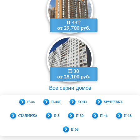
П-44Т
от 29,700 руб.
П-30
от 28,100 руб.
Все серии домов
П-44
П-44Т
КОПЭ
ХРУЩЕВКА
СТАЛИНКА
П-3
П-30
П-46
II-18
II-68