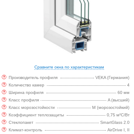
Сравните окна по характеристикам
Производитель профиля
VEKA (Германия)
Количество камер
4
Ширина профиля
60 мм
Класс профиля
A (высший)
Класс морозостойкости
M (морозостойкий)
Коэффициент теплозащиты
0,75 м²C/Вт
Стеклопакет
SmartGlass 2.0
Климат-контроль
AirDrive I, II