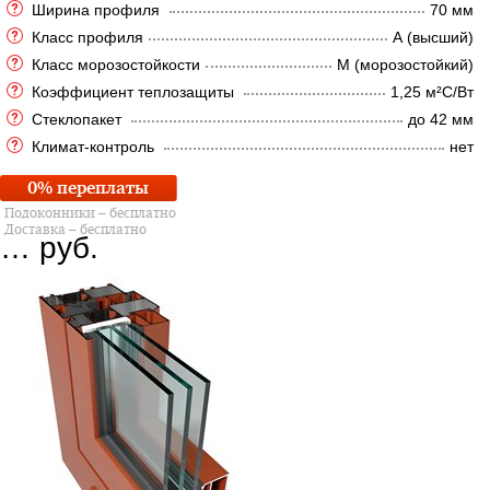
Ширина профиля
70 мм
Класс профиля
А (высший)
Класс морозостойкости
М (морозостойкий)
Коэффициент теплозащиты
1,25 м²C/Вт
Стеклопакет
до 42 мм
Климат-контроль
нет
0% переплаты
Подоконники – бесплатно
Доставка – бесплатно
…
руб.