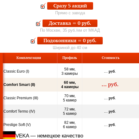
Сразу 5 акций
Прямо с завода
Доставка = 0 руб.
По Москве, 35 руб./км от МКАД
Подоконники = 0 руб.
Шириной до 40 см
Ком
пле
кта
ция
Профиль
Стои­мость
58 мм,
Classic Euro (I)
…
руб.
3 камеры
60 мм,
…
руб.
Comfort Smart (II)
4 камеры
70 мм,
Classic Premium (III)
…
руб.
5 камер
72 мм,
Comfort Termo (IV)
…
руб.
5 камер
82 мм,
Prestige Soft (V)
…
руб.
6 камер
VEKA — немецкое качество