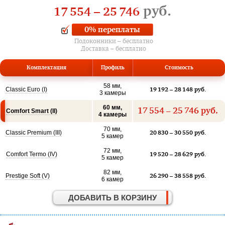
руб.
17 554
–
25 746
0% переплаты
Подоконники – бесплатно
Доставка – бесплатно
Комплектация
Профиль
Стоимость
58 мм,
Classic Euro (I)
19 192 – 28 148
руб.
3 камеры
60 мм,
17 554 – 25 746
руб.
Comfort Smart (II)
4 камеры
70 мм,
Classic Premium (III)
20 830 – 30 550
руб.
5 камер
72 мм,
Comfort Termo (IV)
19 520 – 28 629
руб.
5 камер
82 мм,
Prestige Soft (V)
26 290 – 38 558
руб.
6 камер
ДОБАВИТЬ В КОРЗИНУ