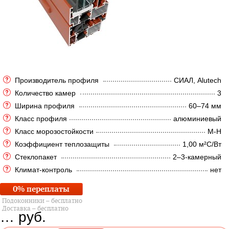
Производитель профиля
СИАЛ, Alutech
Количество камер
3
Ширина профиля
60–74 мм
Класс профиля
алюминиевый
Класс морозостойкости
М-Н
Коэффициент теплозащиты
1,00 м²C/Вт
Стеклопакет
2–3-камерный
Климат-контроль
нет
0% переплаты
Подоконники – бесплатно
Доставка – бесплатно
…
руб.