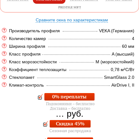
PRESTIGE SOFT
Сравните окна по характеристикам
Производитель профиля
VEKA (Германия)
Количество камер
4
Ширина профиля
60 мм
Класс профиля
A (высший)
Класс морозостойкости
M (морозостойкий)
Коэффициент теплозащиты
0,78 м²C/Вт
Стеклопакет
SmartGlass 2.0
Климат-контроль
AirDrive I, II
0% переплаты
Подоконники – бесплатно
Доставка – бесплатно
…
руб.
Скидка 45%
Сезонная распродажа