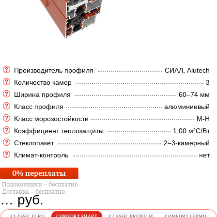
Производитель профиля
СИАЛ, Alutech
Количество камер
3
Ширина профиля
60–74 мм
Класс профиля
алюминиевый
Класс морозостойкости
М-Н
Коэффициент теплозащиты
1,00 м²C/Вт
Стеклопакет
2–3-камерный
Климат-контроль
нет
0% переплаты
Подоконники – бесплатно
Доставка – бесплатно
…
руб.
CLASSIC EURO
COMFORT SMART
CLASSIC PREMIUM
COMFORT TERMO