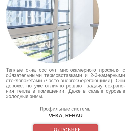
Теп­лые ок­на со­сто­ят мно­го­ка­мер­но­го про­фи­ля с
обя­за­тель­ны­ми тер­мов­став­ка­ми и 2-3-ка­мер­ны­ми
стек­ло­па­ке­та­ми (час­то энер­го­с­бе­ре­га­ю­щи­ми). Они
до­ро­же, но уже от­лич­но ре­ша­ют за­да­чу со­хра­не­
ния теп­ла в по­ме­ще­нии. Да­же в са­мые су­ро­вые
хо­лод­ные зи­мы.
Профильные системы
VEKA, REHAU
ПОДРОБНЕЕ