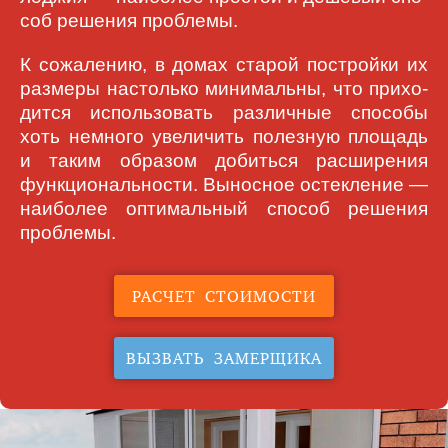
соб ре­ше­ния про­бле­мы.
К со­жа­ле­нию, в до­мах ста­рой по­строй­ки их
раз­ме­ры на­столь­ко ми­ни­маль­ны, что при­хо­
дит­ся ис­поль­зо­вать раз­лич­ные спо­со­бы
хоть не­мно­го уве­ли­чить по­лез­ную пло­щадь
и та­ким об­ра­зом до­бить­ся рас­ши­ре­ния
функ­ци­о­наль­нос­ти. Вы­нос­ное ос­тек­ле­ние —
наибо­лее оп­ти­маль­ный спо­соб ре­ше­ния
про­бле­мы.
РАСЧЕТ СТОИМОСТИ
ВЫЗВАТЬ ЗАМЕРЩИКА