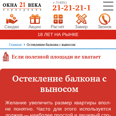
+7
(495)
21-21-21-1
Скидки
Акции
Расчет
Замер
Звонок
18 ЛЕТ НА РЫНКЕ
Главная
Остекление балкона с выносом
Если полезной площади не хватает
Остекление балкона с
выносом
Же­ла­ние уве­ли­чить раз­мер квар­ти­ры впол­
не по­нят­но. Час­то для это­го ис­поль­зу­ет­ся
лод­жия — наибо­лее прос­той и де­ше­вый спо­