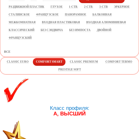
РАЗДВИЖНОЙ ПЛАСТИК
ГЛУХОЕ
1-СТВ.
2-СТВ.
3-СТВ
ЭРКЕРНОЕ
СТАЛИНСКОЕ
ФРАНЦУЗСКОЕ
ПАНОРАМНОЕ
БАЛКОННАЯ
МЕЖКОМНАТНАЯ
ВХОДНАЯ ПЛАСТИКОВАЯ
ВХОДНАЯ АЛЮМИНИЕВАЯ
КЛАССИЧЕСКИЙ
БЕЗ СЭНДВИЧА
БЕЗ ИМПОСТА
ДВОЙНОЙ
ФРАНЦУЗСКИЙ
ВСЕ
CLASSIC EURO
COMFORT SMART
CLASSIC PREMIUM
COMFORT TERMO
PRESTIGE SOFT
Класс профиля:
А, ВЫСШИЙ