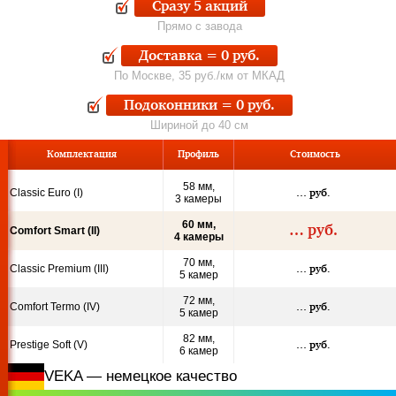
Сразу 5 акций
Прямо с завода
Доставка = 0 руб.
По Москве, 35 руб./км от МКАД
Подоконники = 0 руб.
Шириной до 40 см
Ком
пле
кта
ция
Профиль
Стои­мость
58 мм,
Classic Euro (I)
…
руб.
3 камеры
60 мм,
…
руб.
Comfort Smart (II)
4 камеры
70 мм,
Classic Premium (III)
…
руб.
5 камер
72 мм,
Comfort Termo (IV)
…
руб.
5 камер
82 мм,
Prestige Soft (V)
…
руб.
6 камер
VEKA — немецкое качество