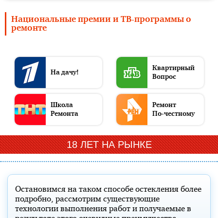
Национальные премии и ТВ-программы о
ремонте
Квартирный
На дачу!
Вопрос
Акции и скидки
О компании
Школа
Ремонт
Ремонта
По-честному
Битва
Товар
Компания
Дачный
Чистая
Всероссийская
Права
18 ЛЕТ НА РЫНКЕ
Фазенда
Дизайнеров
Года
Года
Ответ
работа
марка
потребителей
Остановимся на таком способе остекления более
подробно, рассмотрим существующие
технологии выполнения работ и получаемые в