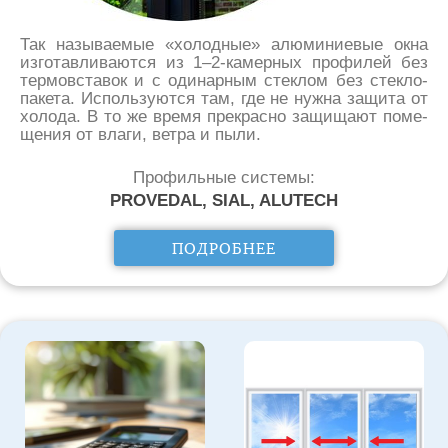
Так на­зы­ва­е­мые «хо­лод­ные» алю­ми­ни­е­вые ок­на
из­го­тав­ли­ва­ют­ся из 1–2-ка­мер­ных про­фи­лей без
тер­мов­ста­вок и с оди­нар­ным стек­лом без стек­ло­
па­ке­та. Ис­поль­зу­ют­ся там, где не нуж­на за­щи­та от
хо­ло­да. В то же вре­мя пре­крас­но за­щи­ща­ют по­ме­
ще­ния от вла­ги, вет­ра и пы­ли.
Профильные системы:
PROVEDAL, SIAL, ALUTECH
ПОДРОБНЕЕ