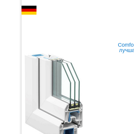
Comfor
лучша