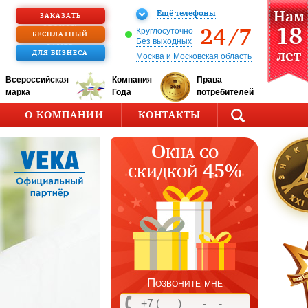
Ещё телефоны
Нам
ЗАКАЗАТЬ
18
ЗВОНОК
24/7
Круглосуточно
БЕСПЛАТНЫЙ
Без выходных
ЗАМЕР
лет
ДЛЯ БИЗНЕСА
Москва и Московская область
Всероссийская
Компания
Права
марка
Года
потребителей
О КОМПАНИИ
КОНТАКТЫ
Окна со
скидкой 45%
Позвоните мне