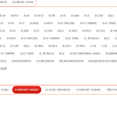
ДВЕРЬ
БАЛКОН. БЛОК
П-46
КОПЭ
II-68
II-18/12
П-3М
П-43
П-44М
П-55
П-55М
ПД-4
-29
II-49
II-57
II-68/02
II-68/03
II-67 МОСКВ.
II-67 СМИРН.
II-67 ТИШ.
П-42
П-43
П-44М
П-55
П-55М
ПД-4
И-209А
И-491А
И-522А
И-70
02
II-68/03
II-67 МОСКВ.
II-67 СМИРН.
II-67 ТИШ.
Б. ВУЛЫХА
ВСЕ
Х
П-55
П-55М
ПД-4
И-209А
И-491А
И-522А
И-700А
1-510
1-511
1-51
I-67 СМИРН.
II-67 ТИШ.
Б. ВУЛЫХА
ВСЕ
ПЛАСТИКОВЫЕ ОКНА
РАЗДВ
СКОЕ
ПАНОРАМНОЕ
БАЛКОННАЯ
МЕЖКОМНАТНАЯ
ВХОДНАЯ ПЛАСТИК
СКИЙ
C EURO
COMFORT SMART
CLASSIC PREMIUM
COMFORT TERMO
PRESTI