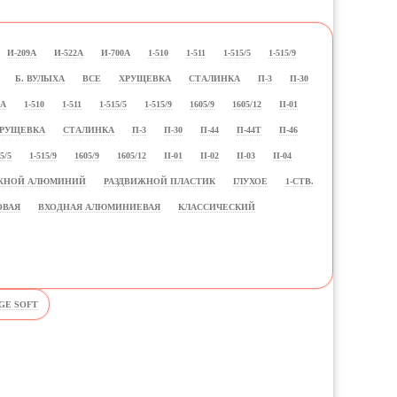
И-209А
И-522А
И-700А
1-510
1-511
1-515/5
1-515/9
Б. ВУЛЫХА
ВСЕ
ХРУЩЕВКА
СТАЛИНКА
П-3
П-30
0А
1-510
1-511
1-515/5
1-515/9
1605/9
1605/12
II-01
РУЩЕВКА
СТАЛИНКА
П-3
П-30
П-44
П-44Т
П-46
5/5
1-515/9
1605/9
1605/12
II-01
II-02
II-03
II-04
ИЖНОЙ АЛЮМИНИЙ
РАЗДВИЖНОЙ ПЛАСТИК
ГЛУХОЕ
1-СТВ.
ОВАЯ
ВХОДНАЯ АЛЮМИНИЕВАЯ
КЛАССИЧЕСКИЙ
GE SOFT