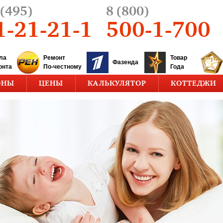
(495)
8 (800)
1-21-21-1
500-1-700
ла
Ремонт
Товар
Фазенда
онта
По-честному
Года
ОНЫ
ЦЕНЫ
КАЛЬКУЛЯТОР
КОТТЕДЖИ