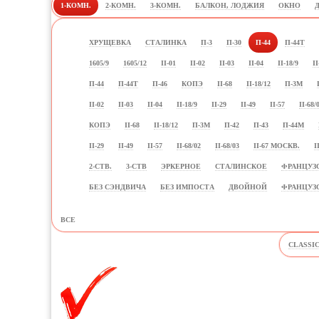
1-КОМН.
2-КОМН.
3-КОМН.
БАЛКОН, ЛОДЖИЯ
ОКНО
ХРУЩЕВКА
СТАЛИНКА
П-3
П-30
П-44
П-44Т
1605/9
1605/12
II-01
II-02
II-03
II-04
II-18/9
II
П-44
П-44Т
П-46
КОПЭ
II-68
II-18/12
П-3М
II-02
II-03
II-04
II-18/9
II-29
II-49
II-57
II-68/
КОПЭ
II-68
II-18/12
П-3М
П-42
П-43
П-44М
II-29
II-49
II-57
II-68/02
II-68/03
II-67 МОСКВ.
I
2-СТВ.
3-СТВ
ЭРКЕРНОЕ
СТАЛИНСКОЕ
ФРАНЦУЗ
БЕЗ СЭНДВИЧА
БЕЗ ИМПОСТА
ДВОЙНОЙ
ФРАНЦУЗ
ВСЕ
CLASSI