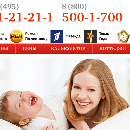
(495)
8 (800)
1-21-21-1
500-1-700
ла
Ремонт
Товар
Фазенда
онта
По-честному
Года
ОНЫ
ЦЕНЫ
КАЛЬКУЛЯТОР
КОТТЕДЖИ