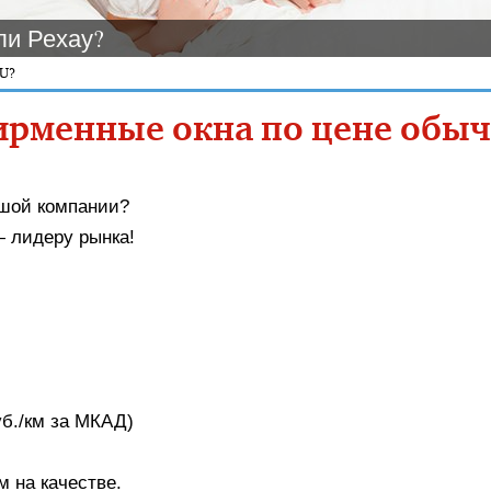
ли Рехау?
AU?
ирменные окна по цене обы
ьшой компании?
 лидеру рынка!
уб./км за МКАД)
 на качестве.