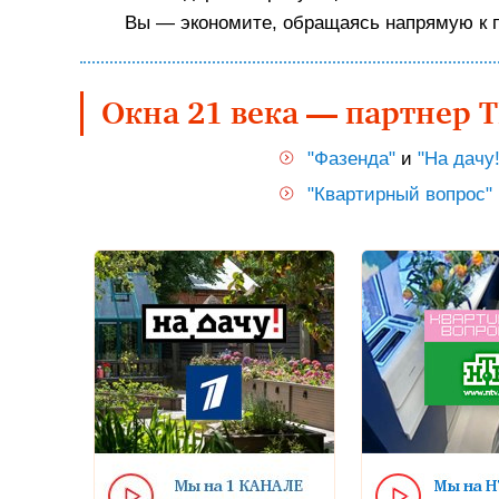
Вы — экономите, обращаясь напрямую к 
Окна 21 века — партнер 
"Фазенда"
и
"На дачу!
"Квартирный вопрос"