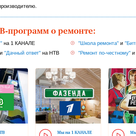
производителю.
ТВ-программ о ремонте:
"
на 1 КАНАЛЕ
"Школа ремонта"
и
"Бит
и
"Дачный ответ"
на НТВ
"Ремонт по-честному"