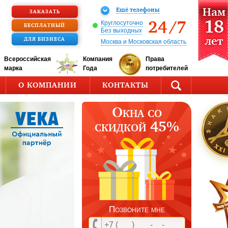
Ещё телефоны
Нам
ЗАКАЗАТЬ
18
ЗВОНОК
24/7
Круглосуточно
БЕСПЛАТНЫЙ
Без выходных
ЗАМЕР
лет
ДЛЯ БИЗНЕСА
Москва и Московская область
Всероссийская
Компания
Права
марка
Года
потребителей
О КОМПАНИИ
КОНТАКТЫ
Окна со
скидкой 45%
Позвоните мне