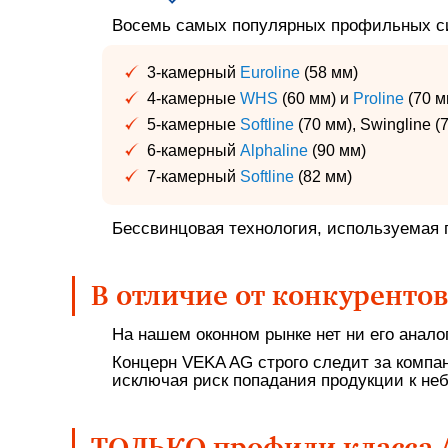
Восемь самых популярных профильных с
3-камерный
Euroline
(58 мм)
4-камерные
WHS
(60 мм) и
Proline
(70 м
5-камерные
Softline
(70 мм), Swingline (
6-камерный
Alphaline
(90 мм)
7-камерный
Softline
(82 мм)
Бессвинцовая технология, используемая п
В отличие от конкуренто
На нашем оконном рынке нет ни его аналог
Концерн VEKA AG строго следит за компа
исключая риск попадания продукции к не