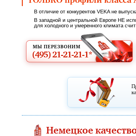
ТОЛЬКО профили класса 
В отличие от конкурентов VEKA не выпуск
В западной и центральной Европе НЕ исп
для холодного и умеренного климата счит
МЫ ПЕРЕЗВОНИМ
(495)
21-21-21-1*
П
к
Немецкое качеств