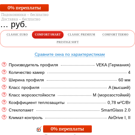
0% переплаты
Подоконники – бесплатно
Доставка – бесплатно
…
руб.
CLASSIC EURO
COMFORT SMART
CLASSIC PREMIUM
COMFORT TERMO
PRESTIGE SOFT
Сравните окна по характеристикам
Производитель профиля
VEKA (Германия)
Количество камер
4
Ширина профиля
60 мм
Класс профиля
A (высший)
Класс морозостойкости
M (морозостойкий)
Коэффициент теплозащиты
0,78 м²C/Вт
Стеклопакет
SmartGlass 2.0
Климат-контроль
AirDrive I, II
0% переплаты