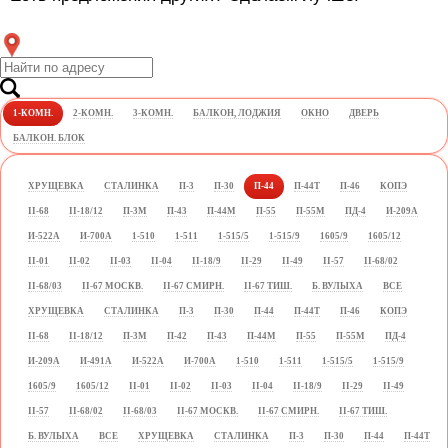
Акции и скидки
О компании
1-КОМН.
2-КОМН.
3-КОМН.
БАЛКОН, ЛОДЖИЯ
ОКНО
ДВЕРЬ
БАЛКОН. БЛОК
ХРУЩЕВКА
СТАЛИНКА
П-3
П-30
П-44
П-44Т
П-46
КОПЭ
II-68
II-18/12
П-3М
П-43
П-44М
П-55
П-55М
ПД-4
И-209А
И-522А
И-700А
1-510
1-511
1-515/5
1-515/9
1605/9
1605/12
II-01
II-02
II-03
II-04
II-18/9
II-29
II-49
II-57
II-68/02
II-68/03
II-67 МОСКВ.
II-67 СМИРН.
II-67 ТИШ.
Б. ВУЛЫХА
ВСЕ
ХРУЩЕВКА
СТАЛИНКА
П-3
П-30
П-44
П-44Т
П-46
КОПЭ
II-68
II-18/12
П-3М
П-42
П-43
П-44М
П-55
П-55М
ПД-4
И-209А
И-491А
И-522А
И-700А
1-510
1-511
1-515/5
1-515/9
1605/9
1605/12
II-01
II-02
II-03
II-04
II-18/9
II-29
II-49
II-57
II-68/02
II-68/03
II-67 МОСКВ.
II-67 СМИРН.
II-67 ТИШ.
Б. ВУЛЫХА
ВСЕ
ХРУЩЕВКА
СТАЛИНКА
П-3
П-30
П-44
П-44Т