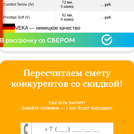
72 мм,
Comfort Termo (IV)
…
руб.
5 камер
82 мм,
Prestige Soft (V)
…
руб.
6 камер
VEKA — немецкое качество
Пересчитаем смету
конкурентов со скидкой!
Уже есть расчёт?
Давайте сравним — у нас будет выгоднее.