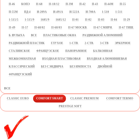
П-46
КОПЭ
II-68
II-18/12
П-3М
П-42
П-43
П-44М
П-55
П-55М
ПД-4
И-209А
И-491А
И-522А
И-700А
1-510
1-511
1-515/5
1-515/9
1605/9
1605/12
II-01
II-02
II-03
II-04
II-29
II-49
II-57
II-68/02
II-68/03
II-67 МОСКВ.
II-67 СМИРН.
II-67 ТИШ.
Б. ВУЛЫХА
ВСЕ
ПЛАСТИКОВЫЕ ОКНА
РАЗДВИЖНОЙ АЛЮМИНИЙ
РАЗДВИЖНОЙ ПЛАСТИК
ГЛУХОЕ
1-СТВ.
2-СТВ.
3-СТВ
ЭРКЕРНОЕ
СТАЛИНСКОЕ
ФРАНЦУЗСКОЕ
ПАНОРАМНОЕ
БАЛКОННАЯ
МЕЖКОМНАТНАЯ
ВХОДНАЯ ПЛАСТИКОВАЯ
ВХОДНАЯ АЛЮМИНИЕВАЯ
КЛАССИЧЕСКИЙ
БЕЗ СЭНДВИЧА
БЕЗ ИМПОСТА
ДВОЙНОЙ
ФРАНЦУЗСКИЙ
ВСЕ
CLASSIC EURO
COMFORT SMART
CLASSIC PREMIUM
COMFORT TERMO
PRESTIGE SOFT