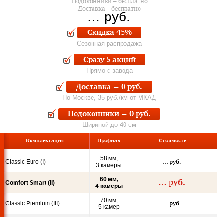
Подоконники – бесплатно
Доставка – бесплатно
…
руб.
Скидка 45%
Сезонная распродажа
Сразу 5 акций
Прямо с завода
Доставка = 0 руб.
По Москве, 35 руб./км от МКАД
Подоконники = 0 руб.
Шириной до 40 см
Ком
пле
кта
ция
Профиль
Стои­мость
58 мм,
Classic Euro (I)
…
руб.
3 камеры
60 мм,
…
руб.
Comfort Smart (II)
4 камеры
70 мм,
Classic Premium (III)
…
руб.
5 камер