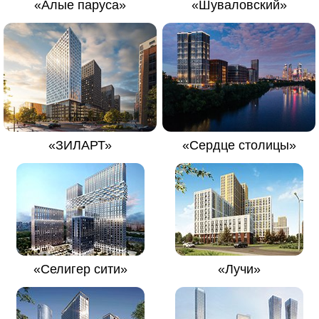
«Алые паруса»
«Шуваловский»
«ЗИЛАРТ»
«Сердце столицы»
«Селигер сити»
«Лучи»