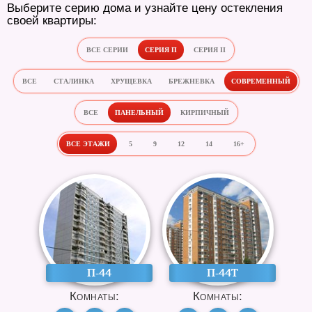
Выберите серию дома и узнайте цену остекления
своей квартиры:
ВСЕ СЕРИИ
СЕРИЯ П
СЕРИЯ II
ВСЕ
СТАЛИНКА
ХРУЩЕВКА
БРЕЖНЕВКА
СОВРЕМЕННЫЙ
ВСЕ
ПАНЕЛЬНЫЙ
КИРПИЧНЫЙ
ВСЕ ЭТАЖИ
5
9
12
14
16+
П-44
П-44Т
Комнаты:
Комнаты: