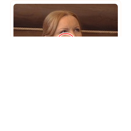
Остекление загородного дома
Профильная система
: Veka Softline 82
Фурнитура
: Gretsch-Unitas
Стекло
: Guardian
Климат-контроль
: AirDrive III