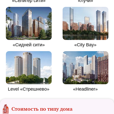
«Селигер сити»
«Лучи»
«Сидней сити»
«City Bay»
Level «Стрешнево»
«Headliner»
Стоимость по типу дома