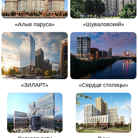
«Алые паруса»
«Шуваловский»
«ЗИЛАРТ»
«Сердце столицы»