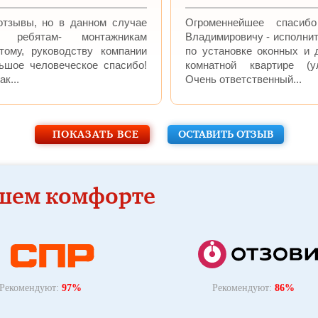
отзывы, но в данном случае
Огроменнейшее спаси
о ребятам- монтажникам
Владимировичу - исполни
этому, руководству компании
по установке оконных и 
ьшое человеческое спасибо!
комнатной квартире (ул
к...
Очень ответственный...
ПОКАЗАТЬ ВСЕ
ОСТАВИТЬ ОТЗЫВ
ашем комфорте
Рекомендуют:
97%
Рекомендуют:
86%