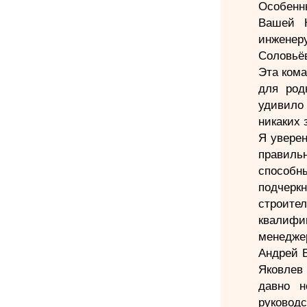
Особенны
Вашей К
инженер
Соловьё
Эта кома
для род
удивило 
никаких 
Я увере
правиль
способн
подчерк
строите
квалифи
менедже
Андрей 
Яковлев
давно н
руководс