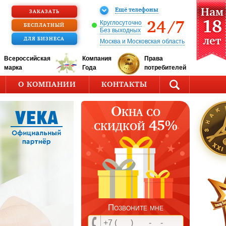
Ещё телефоны
Нам
ЗАКАЗАТЬ
18
ЗВОНОК
24/7
Круглосуточно
БЕСПЛАТНЫЙ
Без выходных
ЗАМЕР
лет
ДЛЯ БИЗНЕСА
Москва и Московская область
Всероссийская
Компания
Права
марка
Года
потребителей
О КОМПАНИИ
КОНТАКТЫ
Окна со
скидкой 45%
Позвоните мне