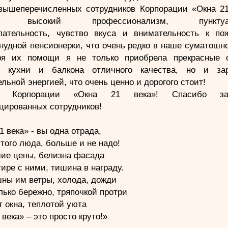
вышеперечисленных сотрудников Корпорации «Окна 21
ла высокий профессионализм, пунктуаль
лательность, чувство вкуса и внимательность к по
нудной пенсионерки, что очень редко в наше суматошн
ря их помощи я не только приобрела прекрасные 
, кухни и балкона отличного качества, но и за
льной энергией, что очень ценно и дорогого стоит!
о Корпорации «Окна 21 века»! Спасибо з
цированных сотрудников!
1 века» - вы одна отрада,
того люда, больше и не надо!
ие цены, белизна фасада
тире с ними, тишина в награду.
ны им ветры, холода, дожди
лько бережно, тряпочкой протри
т окна, теплотой уюта
 века» – это просто круто!»