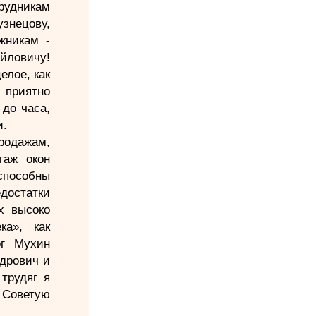
трудникам
знецову,
жникам -
йловичу!
елое, как
 приятно
 до часа,
и.
родажам,
таж окон
способны
достатки
х высоко
ка», как
ог Мухин
дрович и
трудяг я
 Советую