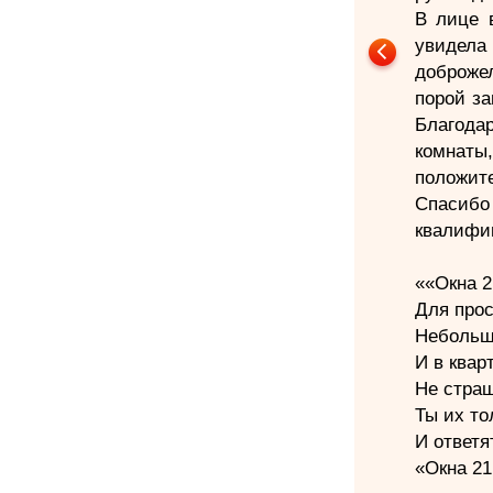
В лице 
увиде
доброже
порой за
Благода
комнаты
положите
Спасиб
квалифи
««Окна 2
Для прос
Небольш
И в квар
Не страш
Ты их то
И ответя
«Окна 21