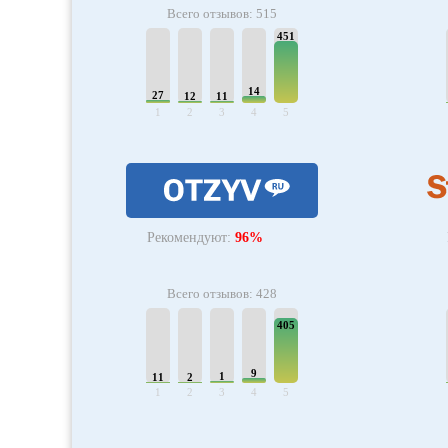
Всего отзывов: 515
451
14
27
12
11
1
2
3
4
5
Рекомендуют:
96%
Всего отзывов: 428
405
9
1
11
2
1
2
3
4
5