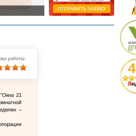
нка работы
"Окна 21
омнатной
еделен –
рпорации