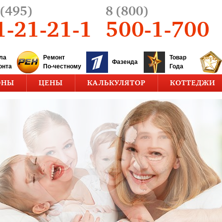
(495)
8 (800)
1-21-21-1
500-1-700
ла
Ремонт
Товар
Фазенда
онта
По-честному
Года
ОНЫ
ЦЕНЫ
КАЛЬКУЛЯТОР
КОТТЕДЖИ