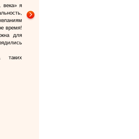
 века» я
ность,
желаниям
ое время!
окна для
рядились
а таких