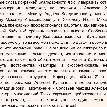
е слова искренней благодарности я хочу выразить со
орпорации: менеджеру по продажам - Алексею Ку
у-технологу - Мухину Андрею Владимировичу, монта
ву Максиму Александровичу и Яковлеву Игорю Миха
нда прекрасных профессионалов работала, как единое ц
ной бабушки! Уровень сервиса на высоте! Особенно
отношение к клиенту. Все сроки выдержаны буквально
задержек, учтены все мои пожелания по датам и времен
на, что квалифицированные объяснения менеджера по п
но сделанные - замер, дизайн, изготовление и мон
ы стать изюминкой образа комнаты, кухни и балкона, 
нуть достоинства квартиры и скорректировать не
лей, если, конечно же это делается с помощью таки
цированных сотрудников Корпорации «Окна 21 ве
р по продажам Алексей Кузнецов, инженер-технол
Владимирович, монтажники - Соловьёв Максим Алексан
 Игорь Михайлович! Таких скромных, добросовестный 
е встречала, а за плечами уже не один ремонт.
тву компании беречь таких сотрудников!