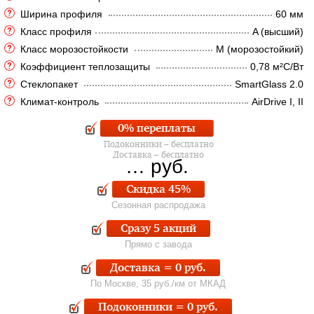
Ширина профиля
60 мм
Класс профиля
A (высший)
Класс морозостойкости
M (морозостойкий)
Коэффициент теплозащиты
0,78 м²C/Вт
Стеклопакет
SmartGlass 2.0
Климат-контроль
AirDrive I, II
0% переплаты
Подоконники – бесплатно
Доставка – бесплатно
…
руб.
Скидка 45%
Сезонная распродажа
Сразу 5 акций
Прямо с завода
Доставка = 0 руб.
По Москве, 35 руб./км от МКАД
Подоконники = 0 руб.