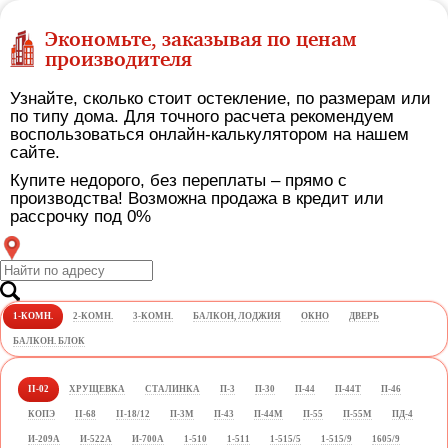
Экономьте, заказывая по ценам
производителя
Узнайте, сколько стоит остекление, по размерам или
по типу дома. Для точного расчета рекомендуем
воспользоваться онлайн-калькулятором на нашем
сайте.
Купите недорого, без переплаты – прямо с
производства! Возможна продажа в кредит или
рассрочку под 0%
1-КОМН.
2-КОМН.
3-КОМН.
БАЛКОН, ЛОДЖИЯ
ОКНО
ДВЕРЬ
БАЛКОН. БЛОК
II-02
ХРУЩЕВКА
СТАЛИНКА
П-3
П-30
П-44
П-44Т
П-46
КОПЭ
II-68
II-18/12
П-3М
П-43
П-44М
П-55
П-55М
ПД-4
И-209А
И-522А
И-700А
1-510
1-511
1-515/5
1-515/9
1605/9