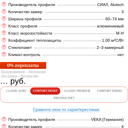
Производитель профиля
СИАЛ, Alutech
Количество камер
3
Ширина профиля
60–74 мм
Класс профиля
алюминиевый
Класс морозостойкости
М-Н
Коэффициент теплозащиты
1,00 м²C/Вт
Стеклопакет
2–3-камерный
Климат-контроль
нет
0% переплаты
Подоконники – бесплатно
Доставка – бесплатно
…
руб.
CLASSIC EURO
COMFORT SMART
CLASSIC PREMIUM
COMFORT TERMO
PRESTIGE SOFT
Сравните окна по характеристикам
Производитель профиля
VEKA (Германия)
Количество камер
4