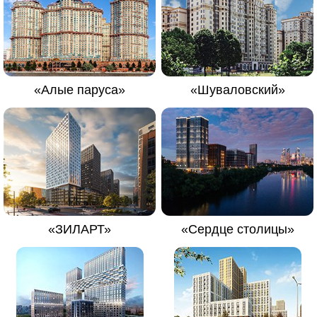
«Алые паруса»
«Шуваловский»
«ЗИЛАРТ»
«Сердце столицы»