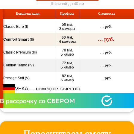
Шириной до 40 см
Ком
пле
кта
ция
Профиль
Стои­мость
58 мм,
Classic Euro (I)
…
руб.
3 камеры
60 мм,
…
руб.
Comfort Smart (II)
4 камеры
70 мм,
Classic Premium (III)
…
руб.
5 камер
72 мм,
Comfort Termo (IV)
…
руб.
5 камер
82 мм,
Prestige Soft (V)
…
руб.
6 камер
VEKA — немецкое качество
Пересчитаем смету