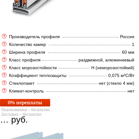
Производитель профиля
Россия
Количество камер
1
Ширина профиля
60 мм
Класс профиля
раздвижной, алюминиевый
Класс морозостойкости
Н (неморозостойкий)
Коэффициент теплозащиты
0,075 м²C/Вт
Стеклопакет
нет (стекло 4 мм)
Климат-контроль
нет
0% переплаты
Подоконники – бесплатно
Доставка – бесплатно
…
руб.