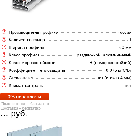
Производитель профиля
Россия
Количество камер
1
Ширина профиля
60 мм
Класс профиля
раздвижной, алюминиевый
Класс морозостойкости
Н (неморозостойкий)
Коэффициент теплозащиты
0,075 м²C/Вт
Стеклопакет
нет (стекло 4 мм)
Климат-контроль
нет
0% переплаты
Подоконники – бесплатно
Доставка – бесплатно
…
руб.