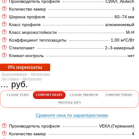
Производитель профиля
СИАЛ, Alutech
Количество камер
3
Ширина профиля
60–74 мм
Класс профиля
алюминиевый
Класс морозостойкости
М-Н
Коэффициент теплозащиты
1,00 м²C/Вт
Стеклопакет
2–3-камерный
Климат-контроль
нет
0% переплаты
Подоконники – бесплатно
Доставка – бесплатно
…
руб.
CLASSIC EURO
COMFORT SMART
CLASSIC PREMIUM
COMFORT TERMO
PRESTIGE SOFT
Сравните окна по характеристикам
Производитель профиля
VEKA (Германия)
Количество камер
4