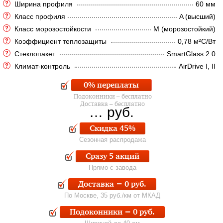
Ширина профиля
60 мм
Класс профиля
A (высший)
Класс морозостойкости
M (морозостойкий)
Коэффициент теплозащиты
0,78 м²C/Вт
Стеклопакет
SmartGlass 2.0
Климат-контроль
AirDrive I, II
0% переплаты
Подоконники – бесплатно
Доставка – бесплатно
…
руб.
Скидка 45%
Сезонная распродажа
Сразу 5 акций
Прямо с завода
Доставка = 0 руб.
По Москве, 35 руб./км от МКАД
Подоконники = 0 руб.