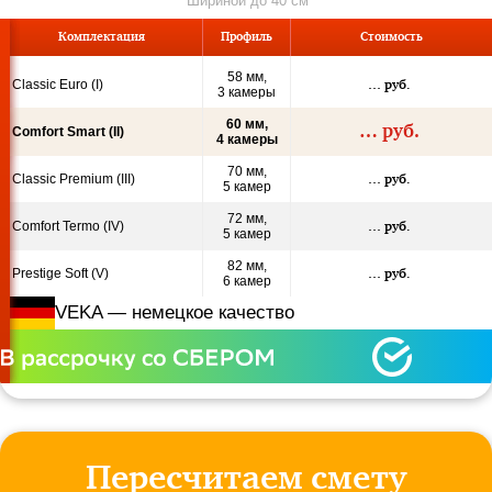
Шириной до 40 см
Ком
пле
кта
ция
Профиль
Стои­мость
58 мм,
Classic Euro (I)
…
руб.
3 камеры
60 мм,
…
руб.
Comfort Smart (II)
4 камеры
70 мм,
Classic Premium (III)
…
руб.
5 камер
72 мм,
Comfort Termo (IV)
…
руб.
5 камер
82 мм,
Prestige Soft (V)
…
руб.
6 камер
VEKA — немецкое качество
Пересчитаем смету