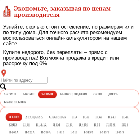
Экономьте, заказывая по ценам
производителя
Узнайте, сколько стоит остекление, по размерам или
по типу дома. Для точного расчета рекомендуем
воспользоваться онлайн-калькулятором на нашем
сайте.
Купите недорого, без переплаты – прямо с
производства! Возможна продажа в кредит или
рассрочку под 0%
1-КОМН.
2-КОМН.
3-КОМН.
БАЛКОН, ЛОДЖИЯ
ОКНО
ДВЕРЬ
БАЛКОН. БЛОК
II-68/02
ХРУЩЕВКА
СТАЛИНКА
П-3
П-30
П-44
П-44Т
П-46
КОПЭ
II-68
II-18/12
П-3М
П-43
П-44М
П-55
П-55М
ПД-4
И-209А
И-522А
И-700А
1-510
1-511
1-515/5
1-515/9
1605/9