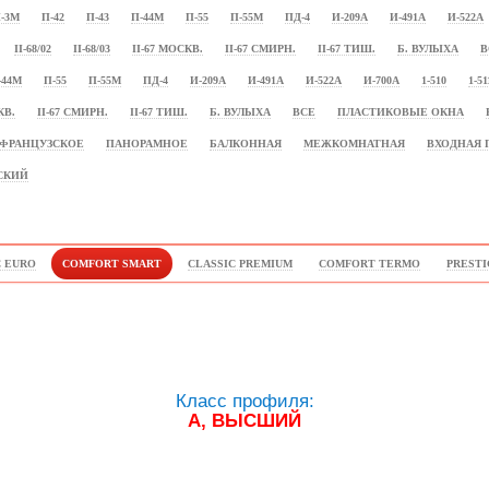
-3М
П-42
П-43
П-44М
П-55
П-55М
ПД-4
И-209А
И-491А
И-522А
II-68/02
II-68/03
II-67 МОСКВ.
II-67 СМИРН.
II-67 ТИШ.
Б. ВУЛЫХА
В
-44М
П-55
П-55М
ПД-4
И-209А
И-491А
И-522А
И-700А
1-510
1-51
КВ.
II-67 СМИРН.
II-67 ТИШ.
Б. ВУЛЫХА
ВСЕ
ПЛАСТИКОВЫЕ ОКНА
ФРАНЦУЗСКОЕ
ПАНОРАМНОЕ
БАЛКОННАЯ
МЕЖКОМНАТНАЯ
ВХОДНАЯ 
СКИЙ
C EURO
COMFORT SMART
CLASSIC PREMIUM
COMFORT TERMO
PRESTI
Класс профиля:
А, ВЫСШИЙ