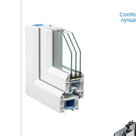
Comfor
лучша