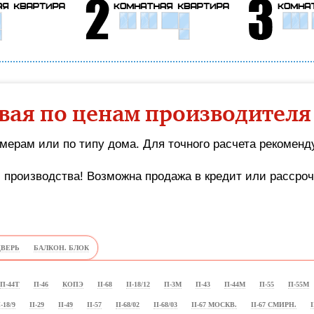
вая по ценам производителя
азмерам или по типу дома. Для точного расчета рекомен
с производства! Возможна продажа в кредит или рассро
ДВЕРЬ
БАЛКОН. БЛОК
П-44Т
П-46
КОПЭ
II-68
II-18/12
П-3М
П-43
П-44М
П-55
П-55М
I-18/9
II-29
II-49
II-57
II-68/02
II-68/03
II-67 МОСКВ.
II-67 СМИРН.