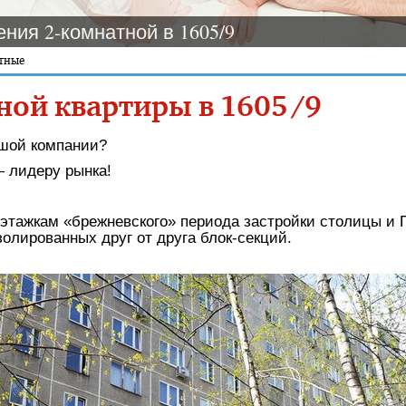
ния 2-комнатной в 1605/9
тные
ной квартиры в 1605/9
ьшой компании?
 лидеру рынка!
оэтажкам «брежневского» периода застройки столицы и 
олированных друг от друга блок-секций.