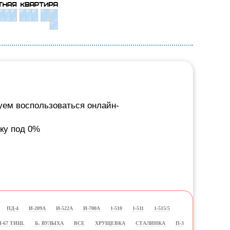
дуем воспользоваться онлайн-
чку под 0%
ПД-4
И-209А
И-522А
И-700А
1-510
1-511
1-515/5
II-67 ТИШ.
Б. ВУЛЫХА
ВСЕ
ХРУЩЕВКА
СТАЛИНКА
П-3