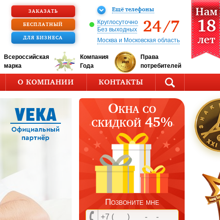
Ещё телефоны
Нам
ЗАКАЗАТЬ
18
ЗВОНОК
24/7
Круглосуточно
БЕСПЛАТНЫЙ
Без выходных
ЗАМЕР
лет
ДЛЯ БИЗНЕСА
Москва и Московская область
Всероссийская
Компания
Права
марка
Года
потребителей
О КОМПАНИИ
КОНТАКТЫ
Окна со
скидкой 45%
Позвоните мне