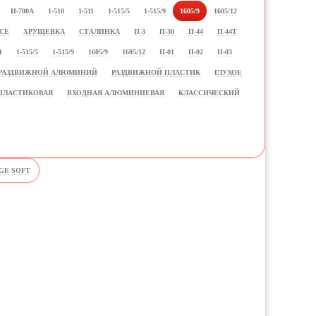
И-700А
1-510
1-511
1-515/5
1-515/9
1605/9
1605/12
СЕ
ХРУЩЕВКА
СТАЛИНКА
П-3
П-30
П-44
П-44Т
1
1-515/5
1-515/9
1605/9
1605/12
II-01
II-02
II-03
РАЗДВИЖНОЙ АЛЮМИНИЙ
РАЗДВИЖНОЙ ПЛАСТИК
ГЛУХОЕ
ПЛАСТИКОВАЯ
ВХОДНАЯ АЛЮМИНИЕВАЯ
КЛАССИЧЕСКИЙ
GE SOFT