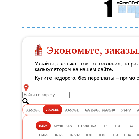
Экономьте, заказы
Узнайте, сколько стоит остекление, по р
калькулятором на нашем сайте.
Купите недорого, без переплаты – прямо 
1-КОМН.
2-КОМН.
3-КОМН.
БАЛКОН, ЛОДЖИЯ
ОКНО
1605/9
ХРУЩЕВКА
СТАЛИНКА
П-3
П-30
П-44
1-515/9
1605/9
1605/12
II-01
II-02
II-03
II-04
I