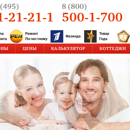
(495)
8 (800)
1-21-21-1
500-1-700
ла
Ремонт
Товар
Фазенда
онта
По-честному
Года
ОНЫ
ЦЕНЫ
КАЛЬКУЛЯТОР
КОТТЕДЖИ