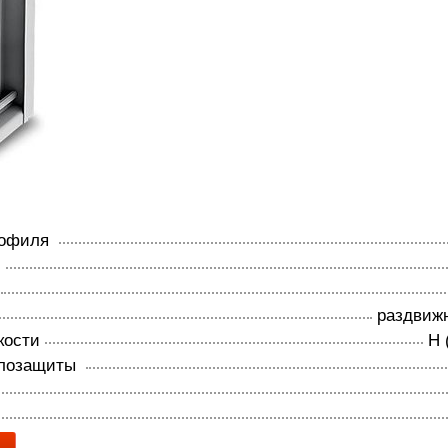
рофиля
р
раздвиж
кости
Н 
плозащиты