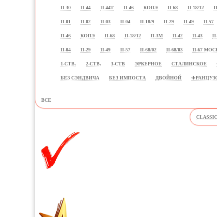
П-30
П-44
П-44Т
П-46
КОПЭ
II-68
II-18/12
П
II-01
II-02
II-03
II-04
II-18/9
II-29
II-49
II-57
П-46
КОПЭ
II-68
II-18/12
П-3М
П-42
П-43
П
II-04
II-29
II-49
II-57
II-68/02
II-68/03
II-67 МОС
1-СТВ.
2-СТВ.
3-СТВ
ЭРКЕРНОЕ
СТАЛИНСКОЕ
БЕЗ СЭНДВИЧА
БЕЗ ИМПОСТА
ДВОЙНОЙ
ФРАНЦУЗ
ВСЕ
CLASSI