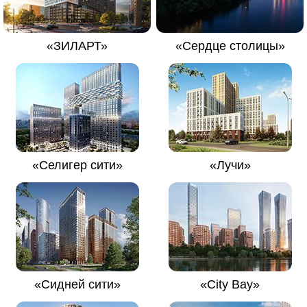
«ЗИЛАРТ»
«Сердце столицы»
«Селигер сити»
«Лучи»
«Сидней сити»
«City Bay»