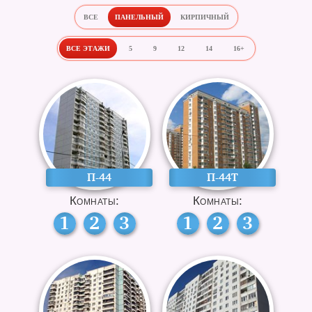
ВСЕ
ПАНЕЛЬНЫЙ
КИРПИЧНЫЙ
ВСЕ ЭТАЖИ
5
9
12
14
16+
П-44
П-44Т
Комнаты:
Комнаты:
1
2
3
1
2
3