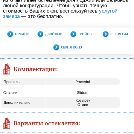
изготавливает остекление для лоджий или балконов
любой конфигурации. Чтобы узнать точную
стоимость Ваших окон, воспользуйтесь
услугой
замера
— это бесплатно.
ПРЯМЫЕ
ДВОЙНЫЕ
ТРОЙНЫЕ
СЕРИЯ П44
СЕРИЯ КОПЭ
Комплектация:
Профиль:
Provedal
Створки:
Slidors
Козырёк
Дополнительно:
Отлив
Варианты остекления: