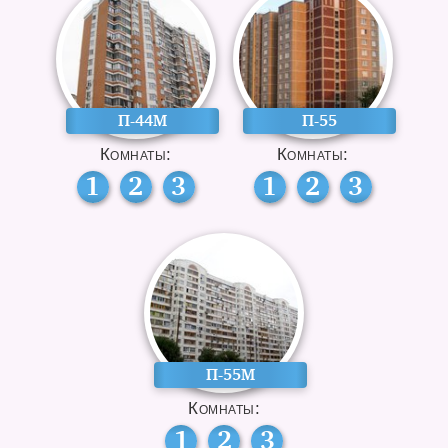
П-44М
П-55
Комнаты:
Комнаты:
1
2
3
1
2
3
П-55М
Комнаты:
1
2
3