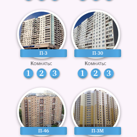
П-3
П-30
Комнаты:
Комнаты:
1
2
3
1
2
3
П-46
П-3М