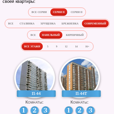
своей квартиры:
ВСЕ СЕРИИ
СЕРИЯ П
СЕРИЯ II
ВСЕ
СТАЛИНКА
ХРУЩЕВКА
БРЕЖНЕВКА
СОВРЕМЕННЫЙ
ВСЕ
ПАНЕЛЬНЫЙ
КИРПИЧНЫЙ
ВСЕ ЭТАЖИ
5
9
12
14
16+
П-44
П-44Т
Комнаты:
Комнаты:
1
2
3
1
2
3